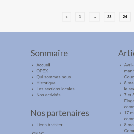
Navigation
«
1
…
23
24
des
articles
Sommaire
Arti
Accueil
Avril
OPEX
manif
Qui sommes nous
Couch
Historique
8 ma
Les sections locales
le se
Nos activités
7 et 
Flag
comm
Nos partenaires
17 m
comm
Liens à visiter
8 mai
Commé
-ONAC