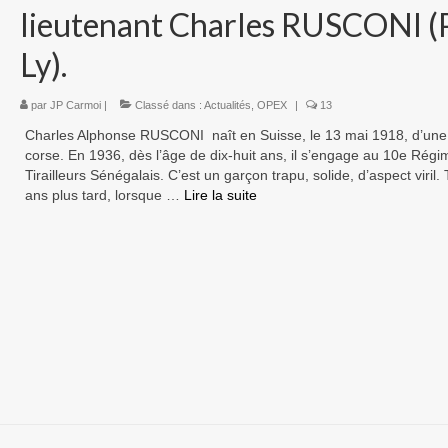
lieutenant Charles RUSCONI (
Ly).
par
JP Carmoi
|
Classé dans :
Actualités
,
OPEX
|
13
Charles Alphonse RUSCONI naît en Suisse, le 13 mai 1918, d’une 
corse. En 1936, dès l’âge de dix-huit ans, il s’engage au 10e Régi
Tirailleurs Sénégalais. C’est un garçon trapu, solide, d’aspect viril. 
ans plus tard, lorsque …
Lire la suite­­