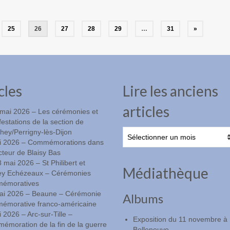
25
26
27
28
29
…
31
»
cles
Lire les anciens
articles
-mai 2026 – Les cérémonies et
estations de la section de
Lire
ey/Perrigny-lès-Dijon
les
i 2026 – Commémorations dans
anciens
cteur de Blaisy Bas
articles
8 mai 2026 – St Philibert et
Médiathèque
ey Echézeaux – Cérémonies
émoratives
ai 2026 – Beaune – Cérémonie
Albums
émorative franco-américaine
 2026 – Arc-sur-Tille –
Exposition du 11 novembre à
moration de la fin de la guerre
Belleneuve