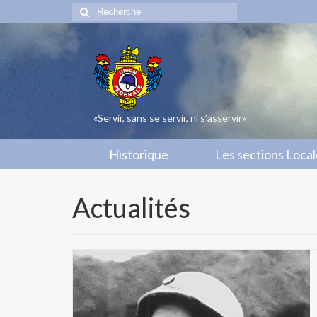
Rechercher
:
«Servir, sans se servir, ni s’asservir»
Historique
Les sections Loca
Actualités