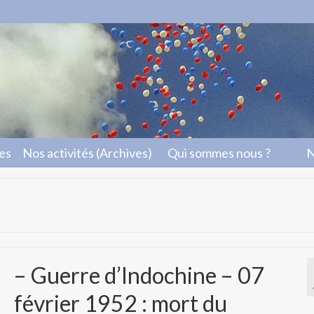
les
Nos activités (Archives)
Qui sommes nous ?
N
– Guerre d’Indochine – 07
février 1952 : mort du