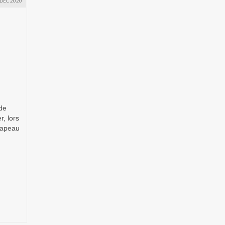
DÉC 2020
de
, lors
rapeau