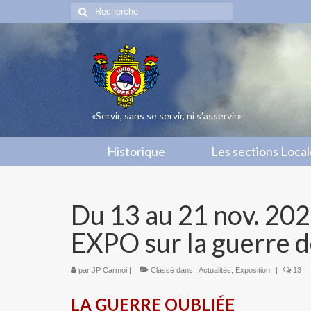
Rechercher
:
«Servir, sans se servir, ni s’asservir»
Historique
Les sections Loca
Du 13 au 21 nov. 202
EXPO sur la guerre 
par
JP Carmoi
|
Classé dans :
Actualités
,
Exposition
|
13
LA GUERRE OUBLIÉE