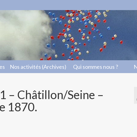
les
Nos activités (Archives)
Qui sommes nous ?
N
1 – Châtillon/Seine –
de 1870.