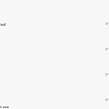
ted
17
17
17
17
on usa