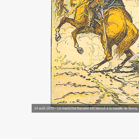
14 août 1870 – Le maréchal Bazaine est blessé à la bataille de Borny