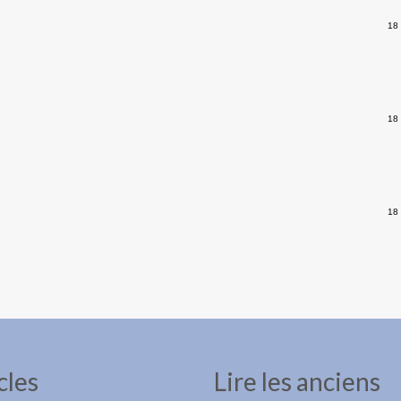
18
18
18
cles
Lire les anciens