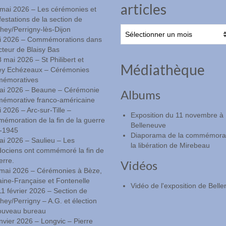
articles
-mai 2026 – Les cérémonies et
estations de la section de
Lire
ey/Perrigny-lès-Dijon
les
i 2026 – Commémorations dans
anciens
cteur de Blaisy Bas
articles
8 mai 2026 – St Philibert et
Médiathèque
ey Echézeaux – Cérémonies
émoratives
ai 2026 – Beaune – Cérémonie
Albums
émorative franco-américaine
 2026 – Arc-sur-Tille –
Exposition du 11 novembre à
moration de la fin de la guerre
Belleneuve
-1945
Diaporama de la commémorat
ai 2026 – Saulieu – Les
la libération de Mirebeau
dociens ont commémoré la fin de
erre.
Vidéos
l mai 2026 – Cérémonies à Bèze,
ine-Française et Fontenelle
Vidéo de l'exposition de Bell
11 février 2026 – Section de
ey/Perrigny – A.G. et élection
ouveau bureau
nvier 2026 – Longvic – Pierre