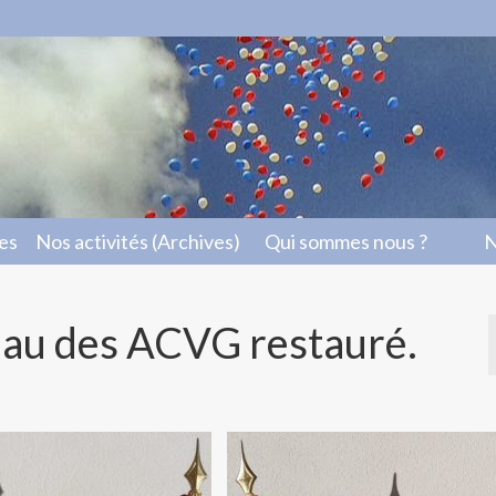
les
Nos activités (Archives)
Qui sommes nous ?
N
au des ACVG restauré.