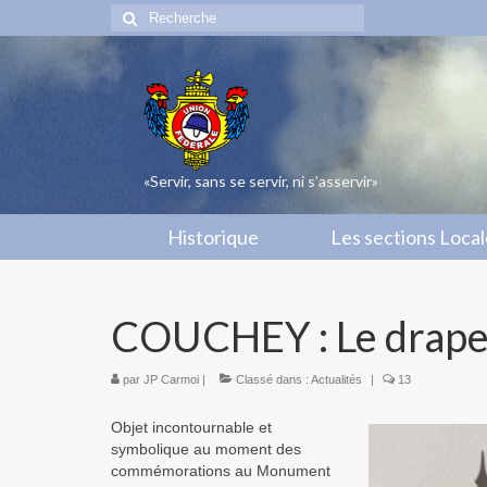
Rechercher
:
«Servir, sans se servir, ni s’asservir»
Historique
Les sections Loca
COUCHEY : Le drape
par
JP Carmoi
|
Classé dans :
Actualités
|
13
Objet incontournable et
symbolique au moment des
commémorations au Monument