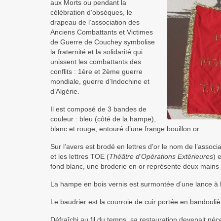
aux Morts ou pendant la
célébration d’obsèques, le
drapeau de l’association des
Anciens Combattants et Victimes
de Guerre de Couchey symbolise
la fraternité et la solidarité qui
unissent les combattants des
conflits : 1ère et 2ème guerre
mondiale, guerre d’Indochine et
d’Algérie.
Il est composé de 3 bandes de
couleur : bleu (côté de la hampe),
blanc et rouge, entouré d’une frange bouillon or.
Sur l’avers est brodé en lettres d’or le nom de l’associ
et les lettres TOE (
Théâtre d’Opérations Extérieures
) 
fond blanc, une broderie en or représente deux mains 
La hampe en bois vernis est surmontée d’une lance à la
Le baudrier est la courroie de cuir portée en bandouliè
Défraîchi au fil du temps, sa restauration devenait néc