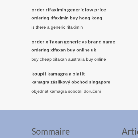
order rifaximin generic low price
ordering rifaximin buy hong kong
is there a generic rifaximin
order xifaxan generic vs brand name
ordering xifaxan buy online uk
buy cheap xifaxan australia buy online
koupit kamagra a platit
kamagra zásilkový obchod singapore
objednat kamagra sobotní doručení
Sommaire
Arti