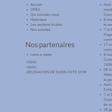
Accueil
Avril
OPEX
manif
Qui sommes nous
Couch
Historique
8 ma
Les sections locales
le se
Nos activités
7 et 
Flag
comm
Nos partenaires
17 m
comm
Liens à visiter
8 mai
Commé
-ONAC
1939
-UDAC
08 m
-DELEGATION DE DIJON COTE D’OR
Sélé
la gu
Avri
Fonta
7 et 
Couch
du n
28 ja