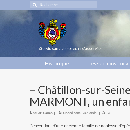
Rechercher
:
«Servir, sans se servir, ni s’asservir»
Historique
Les sections Loca
– Châtillon-sur-Sein
MARMONT, un enfant
par
JP Carmoi
|
Classé dans :
Actualités
|
13
Descendant d’une ancienne famille de noblesse d’épée