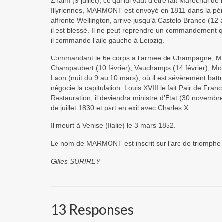
Znaim (9 juillet), ce qui lui vaut d’être fait Maréchal
Illyriennes, MARMONT est envoyé en 1811 dans la pénin
affronte Wellington, arrive jusqu’à Castelo Branco (12 av
il est blessé. Il ne peut reprendre un commandement qu
il commande l’aile gauche à Leipzig.
Commandant le 6e corps à l’armée de Champagne, MARM
Champaubert (10 février), Vauchamps (14 février), Montm
Laon (nuit du 9 au 10 mars), où il est sévèrement bat
négocie la capitulation. Louis XVIII le fait Pair de 
Restauration, il deviendra ministre d’État (30 novembr
de juillet 1830 et part en exil avec Charles X.
Il meurt à Venise (Italie) le 3 mars 1852.
Le nom de MARMONT est inscrit sur l’arc de triomphe d
Gilles SURIREY
13 Responses