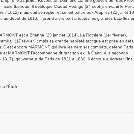
 de l’Empire le 12 juillet. Revenu en Dalmatie comme gouverneur des Prov
sule Ibérique. Il débloque Ciudad Rodrigo (24 sept.), envahit le Portu
ril 1812) mais doit se replier et se fait battre aux Arapiles (22 juillet 1
’au début de 1813. Il prend alors part à toutes les grandes batailles e
ONT est à Brienne (29 janvier 1814), La Rothière (1er février),
irail (17 février) ; mais sa grande habileté tactique est prise en défa
tu. C’est encore MARMONT qui livre les derniers combats, défend Paris
France et MARMONT l’accompagne durant son exil à Gand. A la seconde
e 1817), gouverneur de Paris de 1821 à 1830. Il échoue à écraser l’ins
e l’Étoile.