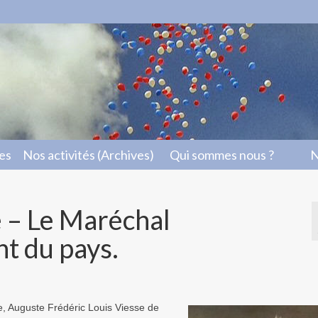
les
Nos activités (Archives)
Qui sommes nous ?
N
e – Le Maréchal
 du pays.
, Auguste Frédéric Louis Viesse de