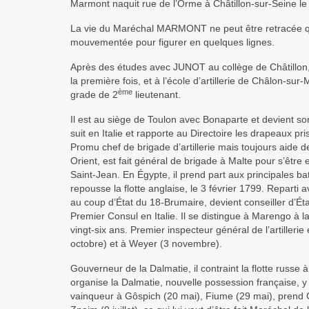
Marmont naquit rue de l’Orme à Châtillon-sur-Seine le 2
La vie du Maréchal MARMONT ne peut être retracée qu’e
mouvementée pour figurer en quelques lignes.
Après des études avec JUNOT au collège de Châtillon, 
la première fois, et à l’école d’artillerie de Châlon-sur
ème
grade de 2
lieutenant.
Il est au siège de Toulon avec Bonaparte et devient son
suit en Italie et rapporte au Directoire les drapeaux p
Promu chef de brigade d’artillerie mais toujours aide d
Orient, est fait général de brigade à Malte pour s’êtr
Saint-Jean. En Égypte, il prend part aux principales b
repousse la flotte anglaise, le 3 février 1799. Reparti a
au coup d’État du 18-Brumaire, devient conseiller d’Ét
Premier Consul en Italie. Il se distingue à Marengo à la
vingt-six ans. Premier inspecteur général de l’artille
octobre) et à Weyer (3 novembre).
Gouverneur de la Dalmatie, il contraint la flotte russe à 
organise la Dalmatie, nouvelle possession française, y 
vainqueur à Gôspich (20 mai), Fiume (29 mai), prend 