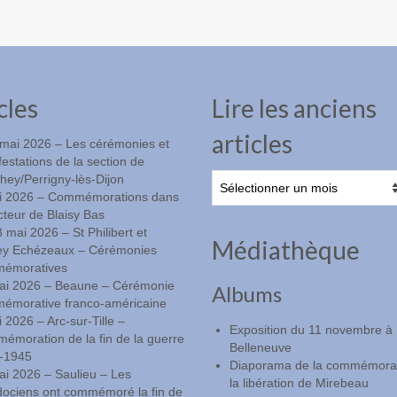
cles
Lire les anciens
articles
-mai 2026 – Les cérémonies et
estations de la section de
Lire
ey/Perrigny-lès-Dijon
les
i 2026 – Commémorations dans
anciens
cteur de Blaisy Bas
articles
8 mai 2026 – St Philibert et
Médiathèque
ey Echézeaux – Cérémonies
émoratives
ai 2026 – Beaune – Cérémonie
Albums
émorative franco-américaine
 2026 – Arc-sur-Tille –
Exposition du 11 novembre à
moration de la fin de la guerre
Belleneuve
-1945
Diaporama de la commémorat
ai 2026 – Saulieu – Les
la libération de Mirebeau
dociens ont commémoré la fin de