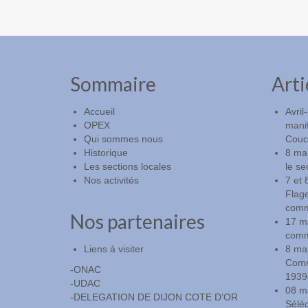
Sommaire
Arti
Accueil
Avril
OPEX
manif
Qui sommes nous
Couch
Historique
8 ma
Les sections locales
le se
Nos activités
7 et 
Flag
comm
Nos partenaires
17 m
comm
Liens à visiter
8 mai
Commé
-ONAC
1939
-UDAC
08 m
-DELEGATION DE DIJON COTE D’OR
Sélé