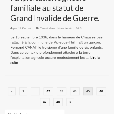
familiale au statut de
Grand Invalide de Guerre.
par
JP Carmoi
|
Classé dans :
Non classé
|
0
Le 13 septembre 1936, dans le hameau de Chausseroze,
rattaché à la commune de Vic-sous-Thil, naît un garçon,
Fernand CANAT, le troisième d’une famille de six enfants.
Dans ce contexte profondément attaché à la terre,
l’exploitation agricole assure modestement les …
Lire la
suite­­
Navigation
«
1
…
42
43
44
45
46
des
47
48
»
articles
Rechercher