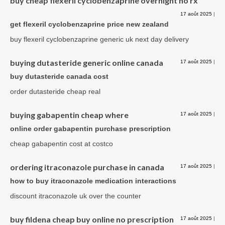
buy cheap flexeril cyclobenzaprine overnight no rx
17 août 2025
|
get flexeril cyclobenzaprine price new zealand
buy flexeril cyclobenzaprine generic uk next day delivery
buying dutasteride generic online canada
17 août 2025
|
buy dutasteride canada cost
order dutasteride cheap real
buying gabapentin cheap where
17 août 2025
|
online order gabapentin purchase prescription
cheap gabapentin cost at costco
ordering itraconazole purchase in canada
17 août 2025
|
how to buy itraconazole medication interactions
discount itraconazole uk over the counter
buy fildena cheap buy online no prescription
17 août 2025
|