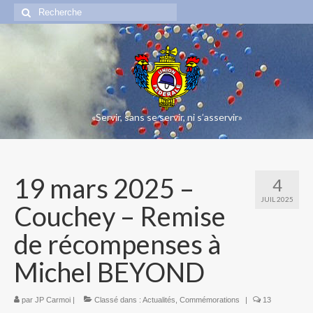
Rechercher
:
«Servir, sans se servir, ni s’asservir»
19 mars 2025 –
4
JUIL 2025
Couchey – Remise
de récompenses à
Michel BEYOND
par
JP Carmoi
|
Classé dans :
Actualités
,
Commémorations
|
13