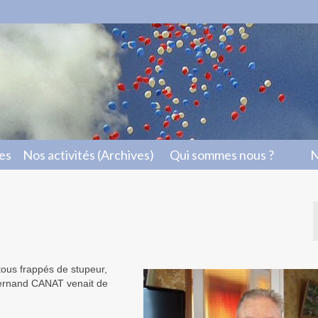
les
Nos activités (Archives)
Qui sommes nous ?
N
us frappés de stupeur,
Fernand CANAT venait de