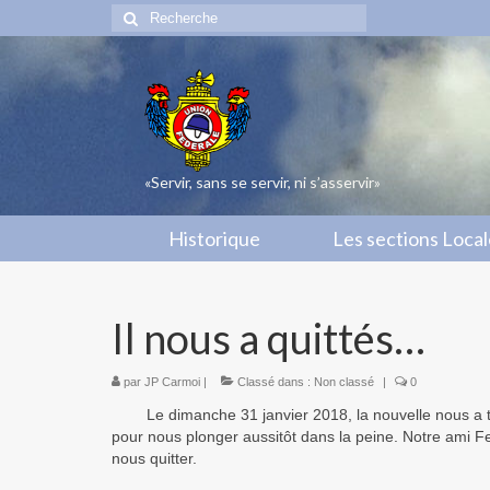
Rechercher
:
«Servir, sans se servir, ni s’asservir»
Historique
Les sections Loca
Il nous a quittés…
par
JP Carmoi
|
Classé dans :
Non classé
|
0
Le dimanche 31 janvier 2018, la nouvelle nous a to
pour nous plonger aussitôt dans la peine. Notre ami 
nous quitter.