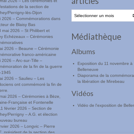
articles
-mai 2026 – Les cérémonies et
estations de la section de
Lire
ey/Perrigny-lès-Dijon
les
i 2026 – Commémorations dans
anciens
cteur de Blaisy Bas
articles
8 mai 2026 – St Philibert et
Médiathèque
ey Echézeaux – Cérémonies
émoratives
ai 2026 – Beaune – Cérémonie
Albums
émorative franco-américaine
 2026 – Arc-sur-Tille –
Exposition du 11 novembre à
moration de la fin de la guerre
Belleneuve
-1945
Diaporama de la commémorat
ai 2026 – Saulieu – Les
la libération de Mirebeau
dociens ont commémoré la fin de
erre.
Vidéos
l mai 2026 – Cérémonies à Bèze,
ine-Française et Fontenelle
Vidéo de l'exposition de Bell
11 février 2026 – Section de
ey/Perrigny – A.G. et élection
ouveau bureau
nvier 2026 – Longvic – Pierre
 président de la section des