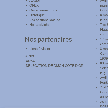
Accueil
Avril
OPEX
manif
Qui sommes nous
Couch
Historique
8 ma
Les sections locales
le se
Nos activités
7 et 
Flag
comm
Nos partenaires
17 m
comm
Liens à visiter
8 mai
Commé
-ONAC
1939
-UDAC
08 m
-DELEGATION DE DIJON COTE D’OR
Sélé
la gu
Avri
Fonta
7 et 
Couch
du n
28 ja
DOLE,