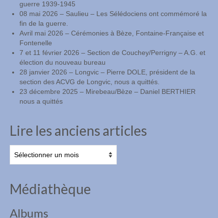
guerre 1939-1945
08 mai 2026 – Saulieu – Les Sélédociens ont commémoré la
fin de la guerre.
Avril mai 2026 – Cérémonies à Bèze, Fontaine-Française et
Fontenelle
7 et 11 février 2026 – Section de Couchey/Perrigny – A.G. et
élection du nouveau bureau
28 janvier 2026 – Longvic – Pierre DOLE, président de la
section des ACVG de Longvic, nous a quittés.
23 décembre 2025 – Mirebeau/Bèze – Daniel BERTHIER
nous a quittés
Lire les anciens articles
Lire
les
anciens
articles
Médiathèque
Albums