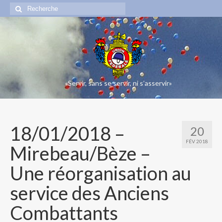
Rechercher
:
«Servir, sans se servir, ni s’asservir»
18/01/2018 –
20
FÉV 2018
Mirebeau/Bèze –
Une réorganisation au
service des Anciens
Combattants